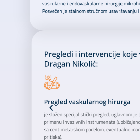
vaskularne i endovaskularne hirurgije,mikrohir
Posvećen je stalnom stručnom usavršavanju i 
Pregledi i intervencije koje 
Dragan Nikolić:
Pregled vaskularnog hirurga
je složen specijalistički pregled, uglavnom je
primenu invazivnih instrumenata (uobičajeno 
sa centimetarskom podelom, eventualno man
pritiska).