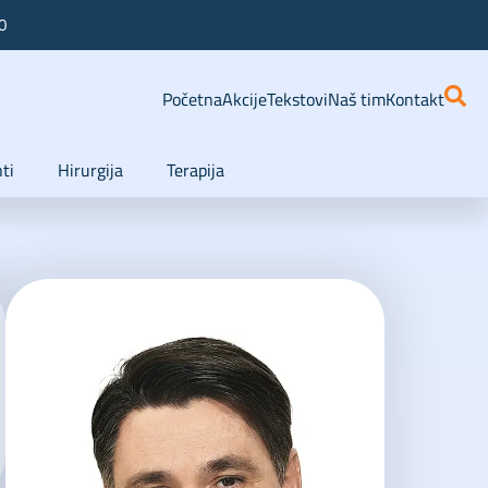
0
Početna
Akcije
Tekstovi
Naš tim
Kontakt
ti
Hirurgija
Terapija