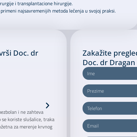
urgije i transplantacione hirurgije.
primeni najsavremenijih metoda lečenja u svojoj praksi.
vrši Doc. dr
Zakažite pregle
Doc. dr Dragan 
 bezbolan i ne zahteva
se koriste slušalice, traka
žetna za merenje krvnog