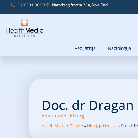
021 301 304 3
Narodnog fronta 73a, Novi Sad
Pedijatrija
Radiologija
Doc. dr Dragan 
Vaskularni hirurg
Health Medic
»
Osoblje
»
Hirurgija Osoblje
»
Doc. dr D