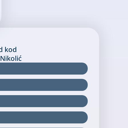
d kod
Nikolić