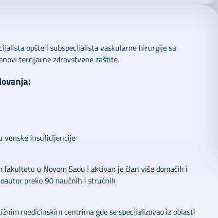
cijalista opšte i subspecijalista vaskularne hirurgije sa
novi tercijarne zdravstvene zaštite.
lovanja:
 venske insuficijencije
m fakultetu u Novom Sadu i aktivan je član više domaćih i
koautor preko 90 naučnih i stručnih
ižnim medicinskim centrima gde se specijalizovao iz oblasti