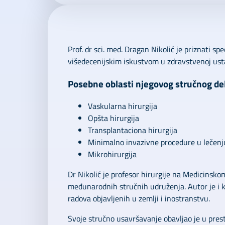
Prof. dr sci. med. Dragan Nikolić je priznati spe
višedecenijskim iskustvom u zdravstvenoj usta
Posebne oblasti njegovog stručnog de
Vaskularna hirurgija
Opšta hirurgija
Transplantaciona hirurgija
Minimalno invazivne procedure u lečenju
Mikrohirurgija
Dr Nikolić je profesor hirurgije na Medicinsko
međunarodnih stručnih udruženja. Autor je i 
radova objavljenih u zemlji i inostranstvu.
Svoje stručno usavršavanje obavljao je u prest