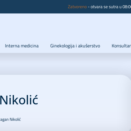
Zatvoreno
- otvara se sutra u 08:0
Interna medicina
Ginekologija i akušerstvo
Konsultan
Nikolić
ragan Nikolić