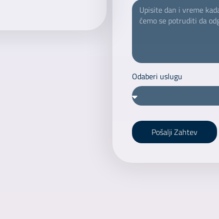
Odaberi uslugu
Pošalji Zahtev