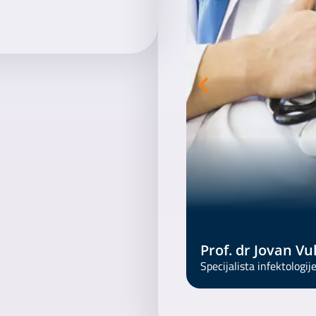
nakon početnog lečenja ili dijagnoze.
Prof. dr Jovan V
Specijalista infektologij