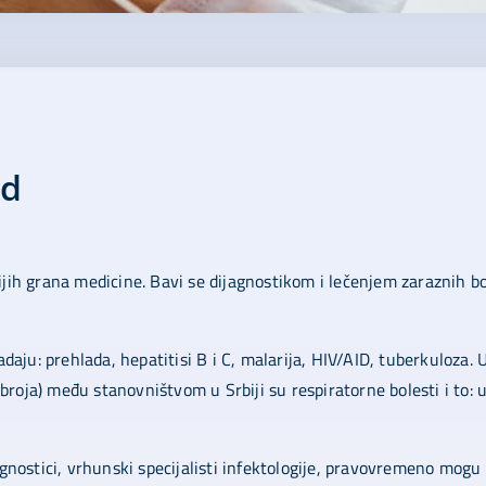
ad
ijih grana medicine. Bavi se dijagnostikom i lečenjem zaraznih bo
ju: prehlada, hepatitisi B i C, malarija, HIV/AID, tuberkuloza. 
broja) među stanovništvom u Srbiji su respiratorne bolesti i to: 
jagnostici, vrhunski specijalisti infektologije, pravovremeno mogu