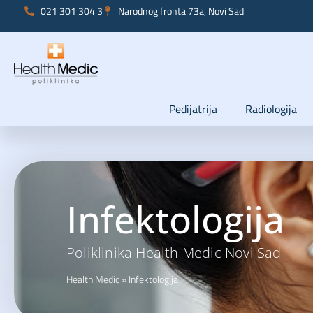
021 301 304 3
Narodnog fronta 73a, Novi Sad
Pedijatrija
Radiologija
Infektologija
Poliklinika Health Medic Novi Sad
Health Medic
»
Infektologija