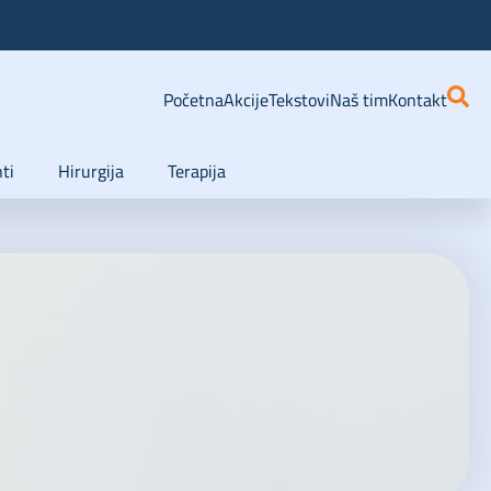
Početna
Akcije
Tekstovi
Naš tim
Kontakt
ti
Hirurgija
Terapija