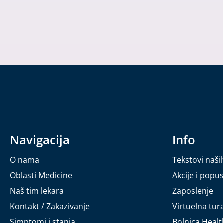
Navigacija
Info
O nama
Tekstovi naši
Oblasti Medicine
Akcije i popus
Naš tim lekara
Zaposlenje
Kontakt / Zakazivanje
Virtuelna tur
Simptomi i stanja
Bolnica Heal