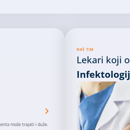
NAŠ TIM
Lekari koji o
Infektologi
Kontrolni pregled infektol
enta može trajati i duže.
Ova usluga omogućava lekaru da se up