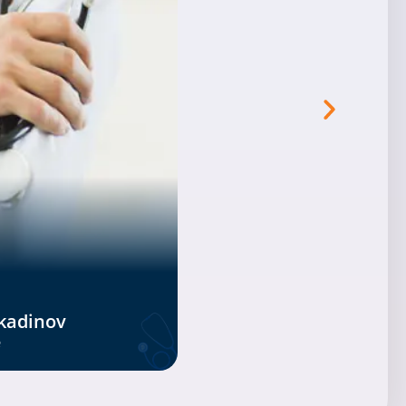
ukadinov
e