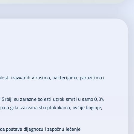
lesti izazvanih virusima, bakterijama, parazitima i
U Srbiji su zarazne bolesti uzrok smrti u samo 0,3%
upala grla izazvana streptokokama, ovčije boginje,
 da postave dijagnozu i započnu lečenje.