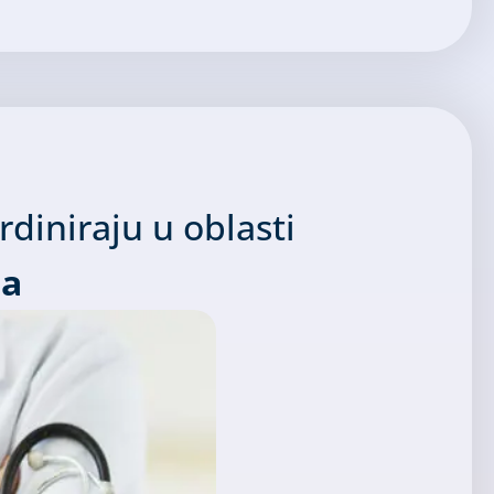
rdiniraju u oblasti
ja
oga
ozna sa trenutnim stanjem Vašeg zdravlja