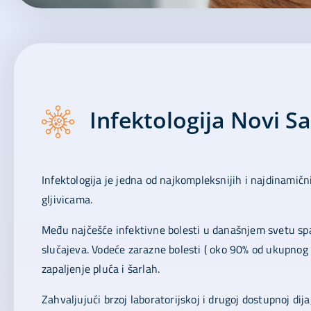
Infektologija Novi S
Infektologija je jedna od najkompleksnijih i najdinamičn
gljivicama.
Među najčešće infektivne bolesti u današnjem svetu spada
slučajeva. Vodeće zarazne bolesti ( oko 90% od ukupnog 
zapaljenje pluća i šarlah.
Zahvaljujući brzoj laboratorijskoj i drugoj dostupnoj di