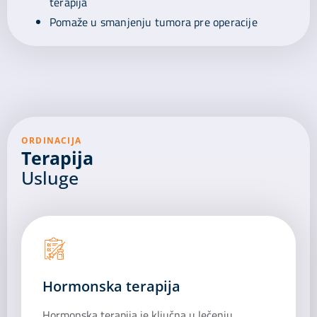
terapija
Pomaže u smanjenju tumora pre operacije
ORDINACIJA
Terapija
Usluge
Hormonska terapija
Hormonska terapija je ključna u lečenju