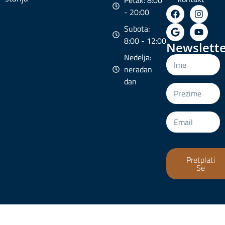
Petak: 8:00
- 20:00
Subota:
8:00 - 12:00
Newslette
Nedelja:
neradan
dan
Pretplati
Se