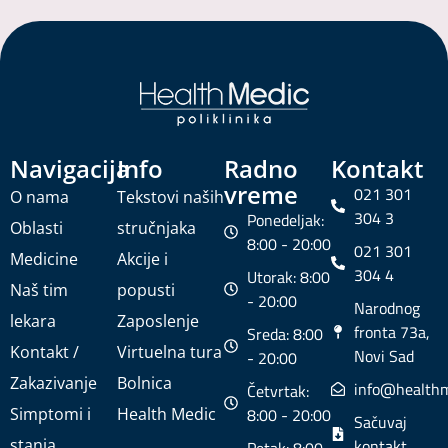
Navigacija
Info
Radno
Kontakt
vreme
021 301
O nama
Tekstovi naših
304 3
Ponedeljak:
Oblasti
stručnjaka
8:00 - 20:00
021 301
Medicine
Akcije i
304 4
Utorak: 8:00
Naš tim
popusti
- 20:00
Narodnog
lekara
Zaposlenje
fronta 73a,
Sreda: 8:00
Kontakt /
Virtuelna tura
Novi Sad
- 20:00
Zakazivanje
Bolnica
info@healthm
Četvrtak:
Simptomi i
Health Medic
8:00 - 20:00
Sačuvaj
stanja
kontakt