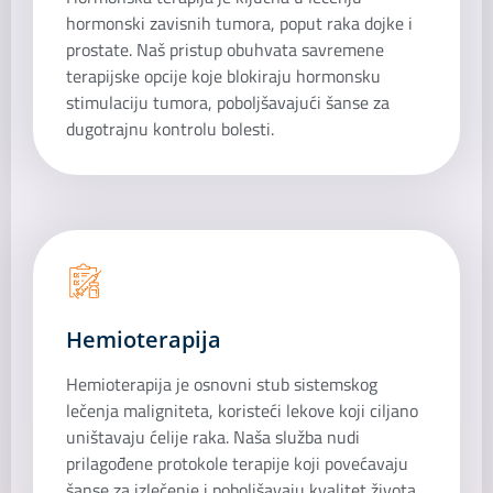
hormonski zavisnih tumora, poput raka dojke i
prostate. Naš pristup obuhvata savremene
terapijske opcije koje blokiraju hormonsku
stimulaciju tumora, poboljšavajući šanse za
dugotrajnu kontrolu bolesti.
Hemioterapija
Hemioterapija je osnovni stub sistemskog
lečenja maligniteta, koristeći lekove koji ciljano
uništavaju ćelije raka. Naša služba nudi
prilagođene protokole terapije koji povećavaju
šanse za izlečenje i poboljšavaju kvalitet života