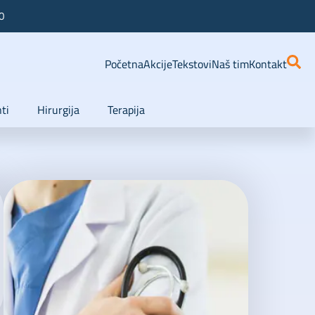
0
Početna
Akcije
Tekstovi
Naš tim
Kontakt
ti
Hirurgija
Terapija