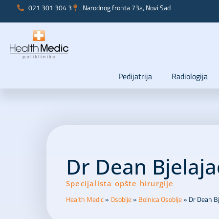
021 301 304 3
Narodnog fronta 73a, Novi Sad
Pedijatrija
Radiologija
Dr Dean Bjelaja
Specijalista opšte hirurgije
Health Medic
»
Osoblje
»
Bolnica Osoblje
»
Dr Dean Bj