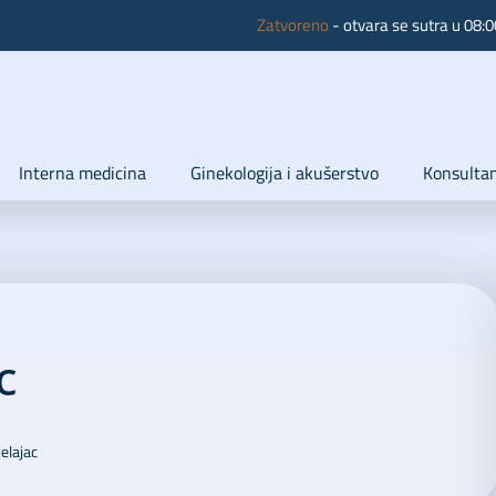
Zatvoreno
- otvara se sutra u 08:0
Interna medicina
Ginekologija i akušerstvo
Konsultan
c
elajac