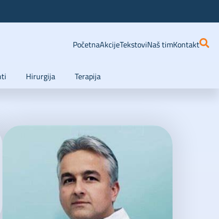
Početna
Akcije
Tekstovi
Naš tim
Kontakt
ti
Hirurgija
Terapija