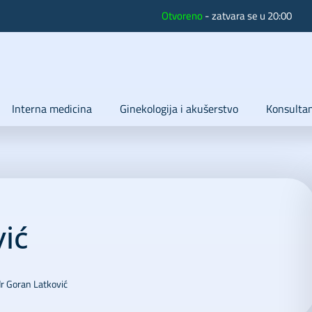
Otvoreno
- zatvara se u 20:00
Interna medicina
Ginekologija i akušerstvo
Konsultan
ić
dr Goran Latković