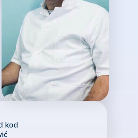
d kod
vić