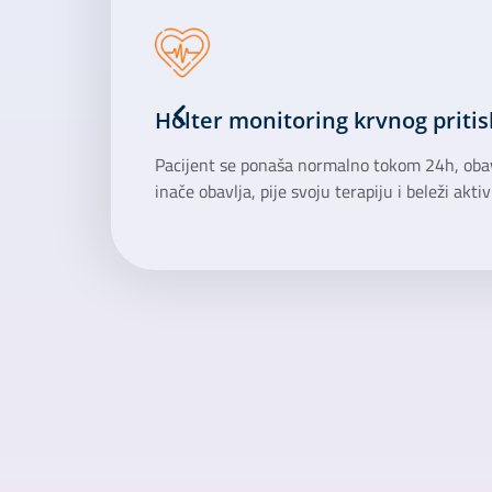
Holter monitoring krvnog pritis
Pacijent se ponaša normalno tokom 24h, obavl
inače obavlja, pije svoju terapiju i beleži akt