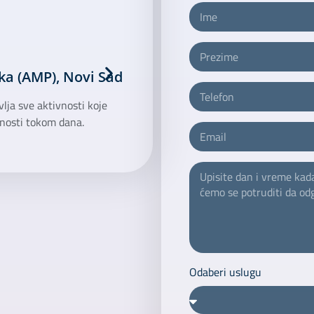
ka (AMP), Novi Sad
Holter monitoring EKG, Nov
ja sve aktivnosti koje
aparat za 24h registrovanje EKG-a pri a
ivnosti tokom dana.
Odaberi uslugu