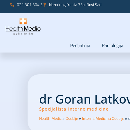
021 301 304 3
Narodnog fronta 73a, Novi Sad
Pedijatrija
Radiologija
dr Goran Latkov
Specijalista interne medicine
Health Medic
»
Osoblje
»
Interna Medicina Osoblje
»