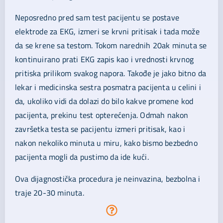
Neposredno pred sam test pacijentu se postave
elektrode za EKG, izmeri se krvni pritisak i tada može
da se krene sa testom. Tokom narednih 20ak minuta se
kontinuirano prati EKG zapis kao i vrednosti krvnog
pritiska prilikom svakog napora. Takođe je jako bitno da
lekar i medicinska sestra posmatra pacijenta u celini i
da, ukoliko vidi da dolazi do bilo kakve promene kod
pacijenta, prekinu test opterećenja. Odmah nakon
završetka testa se pacijentu izmeri pritisak, kao i
nakon nekoliko minuta u miru, kako bismo bezbedno
pacijenta mogli da pustimo da ide kući.
Ova dijagnostička procedura je neinvazina, bezbolna i
traje 20-30 minuta.