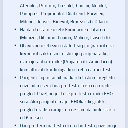
Atenolol, Prinorm, Presolol, Concor, Nebilet,
Panapres, Propranolol, Dilatrend, Karvilex,
Milenol, Tensec, Binevol, Biprez i sl) i Dilacor.
Na dan testa ne uzeti: Koronarne dilatatore
(Monizol, Dilcoran, Lopion, Molicor, Isosorb R).
Obavezno uzeti svu ostalu tearpiju (narocito za
krvni pritisak), osim u slučaju pacijenata koji
uzimaju antiaritmike (Propafen ili Amiodaron)
konsultovati kardiologa koji treba da radi test.
Pacijenti koji nisu bili na kardiološkom pregledu
duže od mesec dana pre testa treba da urade
pregled. Poželjno je da se pre testa uradi i EHO
srca. Ako pacijenti imaju EHOkardiografski
pregled urađen ranije, on ne sme da bude stariji
od 6 meseci.
Dan pre termina testa ili na dan testa pozeljno je