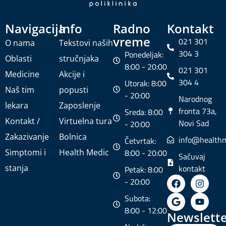
Navigacija
Info
Radno
Kontakt
vreme
021 301
O nama
Tekstovi naših
304 3
Ponedeljak:
Oblasti
stručnjaka
8:00 - 20:00
021 301
Medicine
Akcije i
304 4
Utorak: 8:00
Naš tim
popusti
- 20:00
Narodnog
lekara
Zaposlenje
fronta 73a,
Sreda: 8:00
Kontakt /
Virtuelna tura
Novi Sad
- 20:00
Zakazivanje
Bolnica
info@healthm
Četvrtak:
Simptomi i
Health Medic
8:00 - 20:00
Sačuvaj
stanja
kontakt
Petak: 8:00
- 20:00
Subota:
8:00 - 12:00
Newslette