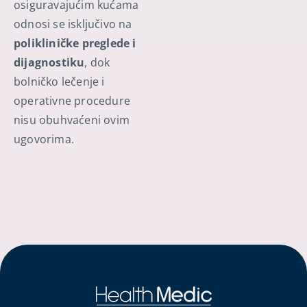
osiguravajućim kućama
odnosi se isključivo na
polikliničke preglede i
dijagnostiku
, dok
bolničko lečenje i
operativne procedure
nisu obuhvaćeni ovim
ugovorima.