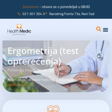
Zatvoreno
- otvara se u ponedeljak u 08:00
021 301 304 3
Narodnog fronta 73a, Novi Sad
Interna
Ginekolo
Ergometrija (test
opterećenja)
Poliklinika Health Medic Novi Sad
Health Medic
»
Interna medicina
»
Kardiologija
»
Ergometrija (test
opterećenja)