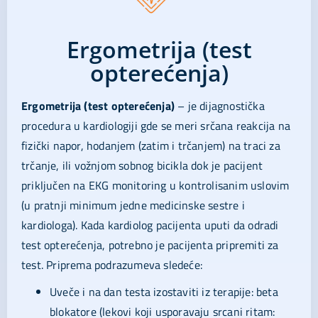
Ergometrija (test
opterećenja)
Ergometrija (test opterećenja)
– je dijagnostička
procedura u kardiologiji gde se meri srčana reakcija na
fizički napor, hodanjem (zatim i trčanjem) na traci za
trčanje, ili vožnjom sobnog bicikla dok je pacijent
priključen na EKG monitoring u kontrolisanim uslovim
(u pratnji minimum jedne medicinske sestre i
kardiologa). Kada kardiolog pacijenta uputi da odradi
test opterećenja, potrebno je pacijenta pripremiti za
test. Priprema podrazumeva sledeće:
Uveče i na dan testa izostaviti iz terapije: beta
blokatore (lekovi koji usporavaju srcani ritam: