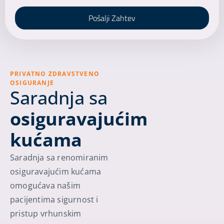
Pošalji Zahtev
PRIVATNO ZDRAVSTVENO
OSIGURANJE
Saradnja sa
osiguravajućim
kućama
Saradnja sa renomiranim
osiguravajućim kućama
omogućava našim
pacijentima sigurnost i
pristup vrhunskim