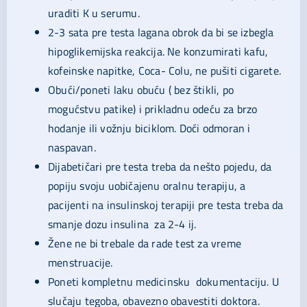
uraditi K u serumu.
2-3 sata pre testa lagana obrok da bi se izbegla
hipoglikemijska reakcija. Ne konzumirati kafu,
kofeinske napitke, Coca- Colu, ne pušiti cigarete.
Obući/poneti laku obuću ( bez štikli, po
mogućstvu patike) i prikladnu odeću za brzo
hodanje ili vožnju biciklom. Doći odmoran i
naspavan.
Dijabetičari pre testa treba da nešto pojedu, da
popiju svoju uobičajenu oralnu terapiju, a
pacijenti na insulinskoj terapiji pre testa treba da
smanje dozu insulina za 2-4 ij.
Žene ne bi trebale da rade test za vreme
menstruacije.
Poneti kompletnu medicinsku dokumentaciju. U
slučaju tegoba, obavezno obavestiti doktora.