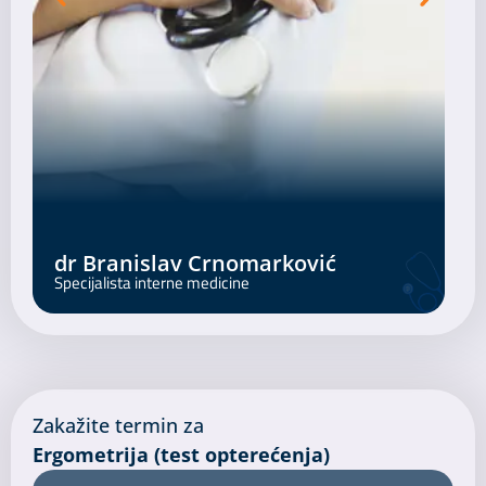
dr Branislav Crnomarković
Specijalista interne medicine
s
Zakažite termin za ​
Ergometrija (test opterećenja)