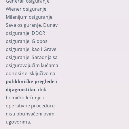
Generali osiguranje,
Wiener osiguranje,
Milenijum osiguranje,
Sava osiguranje, Dunav
osiguranje, DDOR
osiguranje, Globos
osiguranje, kao i Grave
osiguranje. Saradnja sa
osiguravajućim kućama
odnosi se isključivo na
polikliničke preglede i
dijagnostiku
, dok
bolničko lečenje i
operativne procedure
nisu obuhvaćeni ovim
ugovorima.