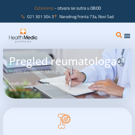
Zatvoreno
- otvara se sutra u 08:00
021 301 304 3
Narodnog fronta 73a, Novi Sad
Interna
Ginekolo
Pregled reumatologa
Poliklinika Health Medic Novi Sad
Health Medic
»
Interna medicina
»
Reumatologija
»
Pregled
reumatologa