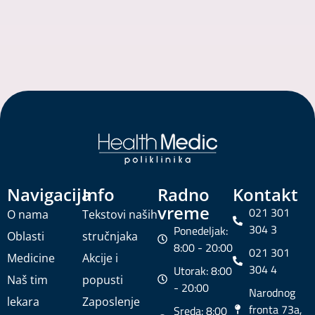
Navigacija
Info
Radno
Kontakt
vreme
021 301
O nama
Tekstovi naših
304 3
Ponedeljak:
Oblasti
stručnjaka
8:00 - 20:00
021 301
Medicine
Akcije i
304 4
Utorak: 8:00
Naš tim
popusti
- 20:00
Narodnog
lekara
Zaposlenje
fronta 73a,
Sreda: 8:00