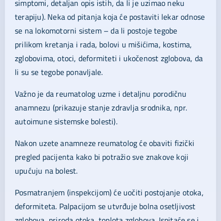
simptomi, detaljan opis istih, da li je uzimao neku
terapiju). Neka od pitanja koja će postaviti lekar odnose
se na lokomotorni sistem – da li postoje tegobe
prilikom kretanja i rada, bolovi u mišićima, kostima,
zglobovima, otoci, deformiteti i ukočenost zglobova, da
li su se tegobe ponavljale.
Važno je da reumatolog uzme i detaljnu porodičnu
anamnezu (prikazuje stanje zdravlja srodnika, npr.
autoimune sistemske bolesti).
Nakon uzete anamneze reumatolog će obaviti fizički
pregled pacijenta kako bi potražio sve znakove koji
upućuju na bolest.
Posmatranjem (inspekcijom) će uočiti postojanje otoka,
deformiteta. Palpacijom se utvrđuje bolna osetljivost
zglobova, priroda otoka, toplota zglobova. Ispitaće se i