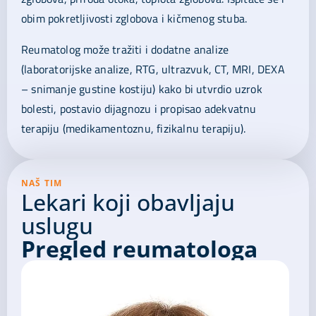
obim pokretljivosti zglobova i kičmenog stuba.
Reumatolog može tražiti i dodatne analize
(laboratorijske analize, RTG, ultrazvuk, CT, MRI, DEXA
– snimanje gustine kostiju) kako bi utvrdio uzrok
bolesti, postavio dijagnozu i propisao adekvatnu
terapiju (medikamentoznu, fizikalnu terapiju).
NAŠ TIM
Lekari koji obavljaju
uslugu
Pregled reumatologa