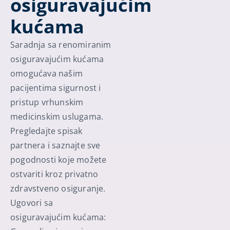
osiguravajućim
kućama
Saradnja sa renomiranim
osiguravajućim kućama
omogućava našim
pacijentima sigurnost i
pristup vrhunskim
medicinskim uslugama.
Pregledajte spisak
partnera i saznajte sve
pogodnosti koje možete
ostvariti kroz privatno
zdravstveno osiguranje.
Ugovori sa
osiguravajućim kućama: