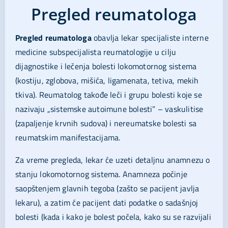
Pregled reumatologa
Pregled reumatologa
obavlja lekar specijaliste interne
medicine subspecijalista reumatologije u cilju
dijagnostike i lečenja bolesti lokomotornog sistema
(kostiju, zglobova, mišića, ligamenata, tetiva, mekih
tkiva). Reumatolog takođe leči i grupu bolesti koje se
nazivaju „sistemske autoimune bolesti” – vaskulitise
(zapaljenje krvnih sudova) i nereumatske bolesti sa
reumatskim manifestacijama.
Za vreme pregleda, lekar će uzeti detaljnu anamnezu o
stanju lokomotornog sistema. Anamneza počinje
saopštenjem glavnih tegoba (zašto se pacijent javlja
lekaru), a zatim će pacijent dati podatke o sadašnjoj
bolesti (kada i kako je bolest počela, kako su se razvijali