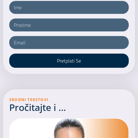
Pretplati Se
SRODNI TEKSTOVI
Pročitajte i ...​