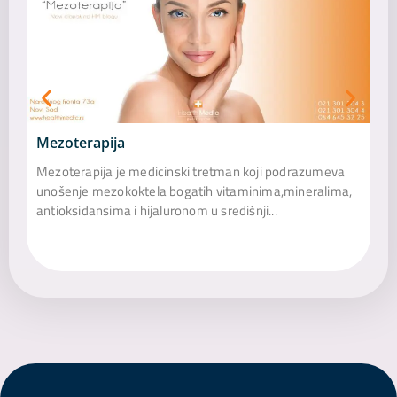
Mezoterapija
*D
Mezoterapija je medicinski tretman koji podrazumeva
unošenje mezokoktela bogatih vitaminima,mineralima,
Naj
antioksidansima i hijaluronom u središnji...
bli