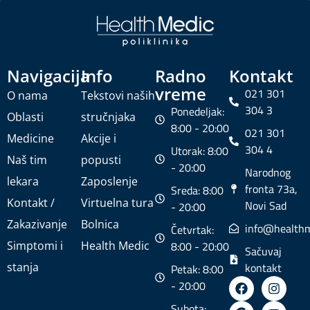
Navigacija
Info
Radno
Kontakt
vreme
021 301
O nama
Tekstovi naših
304 3
Ponedeljak:
Oblasti
stručnjaka
8:00 - 20:00
021 301
Medicine
Akcije i
304 4
Utorak: 8:00
Naš tim
popusti
- 20:00
Narodnog
lekara
Zaposlenje
fronta 73a,
Sreda: 8:00
Kontakt /
Virtuelna tura
Novi Sad
- 20:00
Zakazivanje
Bolnica
info@healthm
Četvrtak:
Simptomi i
Health Medic
8:00 - 20:00
Sačuvaj
stanja
kontakt
Petak: 8:00
- 20:00
Subota: