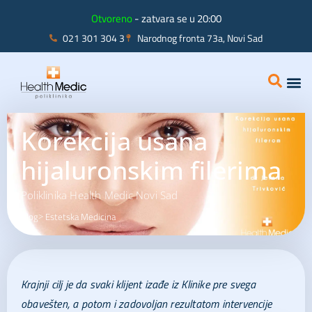
Otvoreno
- zatvara se u 20:00
021 301 304 3
Narodnog fronta 73a, Novi Sad
Interna
Ginekolo
Korekcija usana
hijaluronskim filerima
Poliklinika Health Medic Novi Sad
Blog
Estetska Medicina
>
Krajnji cilj je da svaki klijent izađe iz Klinike pre svega
obavešten, a potom i zadovoljan rezultatom intervencije