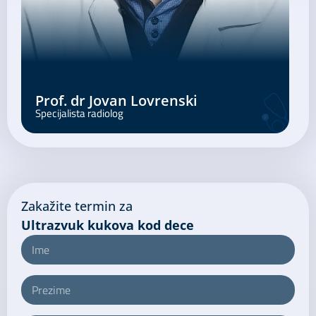
R
Prof. dr Jovan Lovrenski
Specijalista radiolog
Zakažite termin za ​
Ultrazvuk kukova kod dece