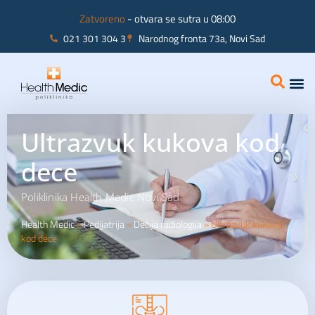
Zatvoreno
- otvara se sutra u 08:00
021 301 304 3
Narodnog fronta 73a, Novi Sad
Interna
Ginekolo
Ultrazvuk kukova kod
dece
Poliklinika Health Medic Novi Sad
Health Medic
»
Pedijatrija
»
Dečija radiologija
»
Ultrazvuk kukova
kod dece