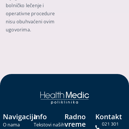
bolničko lečenje i
operativne procedure
nisu obuhvaćeni ovim
ugovorima.
Navigacija
Info
Radno
Kontakt
vreme
021 301
O nama
Tekstovi naših