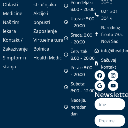
304 3
Ponedeljak:
Oblasti
stručnjaka
8:00 - 20:00
021 301
Medicine
Akcije i
304 4
Utorak: 8:00
Naš tim
popusti
- 20:00
Narodnog
lekara
Zaposlenje
fronta 73a,
Sreda: 8:00
Kontakt /
Virtuelna tura
Novi Sad
- 20:00
Zakazivanje
Bolnica
info@healthm
Četvrtak:
Simptomi i
Health Medic
8:00 - 20:00
Sačuvaj
stanja
kontakt
Petak: 8:00
- 20:00
Subota:
8:00 - 12:00
Newslette
Nedelja:
neradan
dan