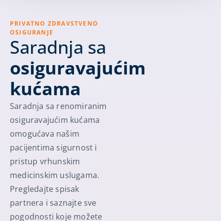
PRIVATNO ZDRAVSTVENO
OSIGURANJE
Saradnja sa
osiguravajućim
kućama
Saradnja sa renomiranim
osiguravajućim kućama
omogućava našim
pacijentima sigurnost i
pristup vrhunskim
medicinskim uslugama.
Pregledajte spisak
partnera i saznajte sve
pogodnosti koje možete