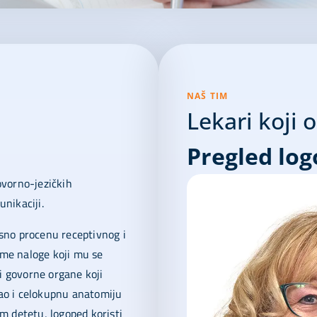
NAŠ TIM
Lekari koji 
Pregled lo
ovorno-jezičkih
nikaciji.
sno procenu receptivnog i
zume naloge koji mu se
 i govorne organe koji
 kao i celokupnu anatomiju
m detetu, logoped koristi