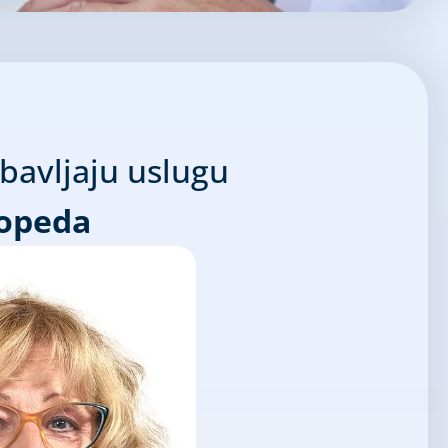
obavljaju uslugu
gopeda