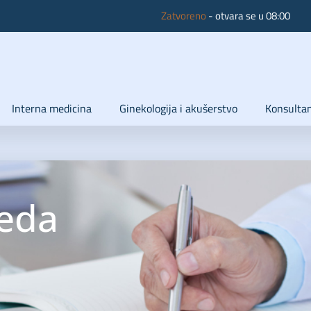
Zatvoreno
- otvara se u 08:00
Interna medicina
Ginekologija i akušerstvo
Konsultan
peda