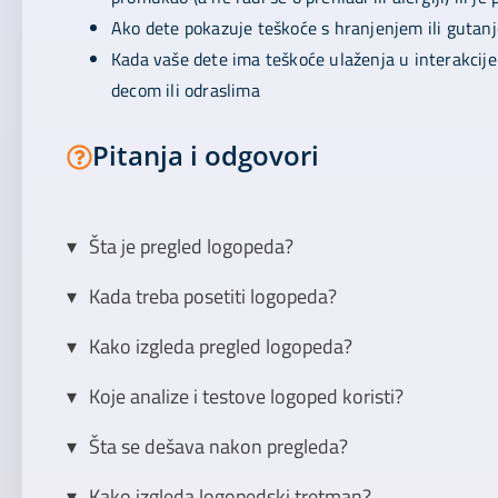
Ako dete pokazuje teškoće s hranjenjem ili guta
Kada vaše dete ima teškoće ulaženja u interakcij
decom ili odraslima
Pitanja i odgovori
Šta je pregled logopeda?
Kada treba posetiti logopeda?
Kako izgleda pregled logopeda?
Koje analize i testove logoped koristi?
Šta se dešava nakon pregleda?
Kako izgleda logopedski tretman?