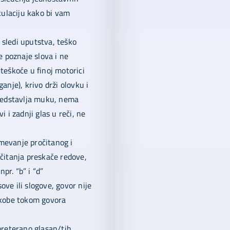
kulaciju kako bi vam
sledi uputstva, teško
e poznaje slova i ne
teškoće u finoj motorici
anje), krivo drži olovku i
predstavlja muku, nema
 i zadnji glas u reči, ne
mevanje pročitanog i
 čitanja preskače redove,
npr. “b” i “d”
ve ili slogove, govor nije
eskobe tokom govora
e preterano glasan/tih