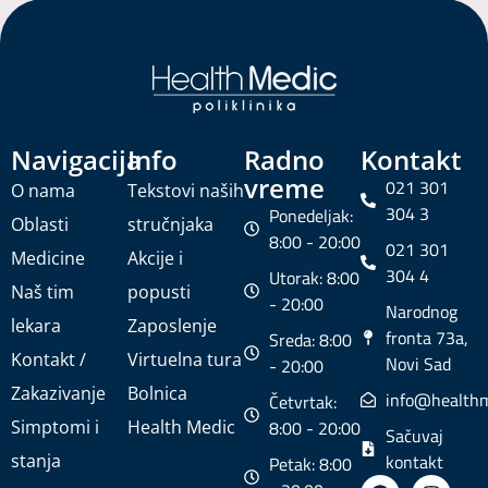
Navigacija
Info
Radno
Kontakt
vreme
021 301
O nama
Tekstovi naših
304 3
Ponedeljak:
Oblasti
stručnjaka
8:00 - 20:00
021 301
Medicine
Akcije i
304 4
Utorak: 8:00
Naš tim
popusti
- 20:00
Narodnog
lekara
Zaposlenje
fronta 73a,
Sreda: 8:00
Kontakt /
Virtuelna tura
Novi Sad
- 20:00
Zakazivanje
Bolnica
info@healthm
Četvrtak:
Simptomi i
Health Medic
8:00 - 20:00
Sačuvaj
stanja
kontakt
Petak: 8:00