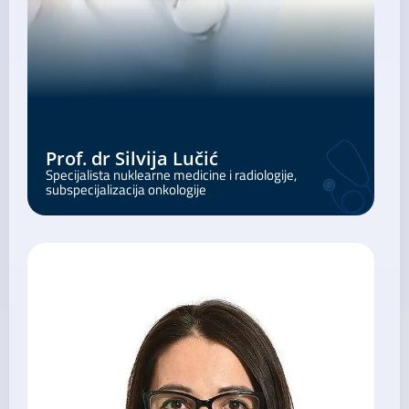
Prof. dr Silvija Lučić
Specijalista nuklearne medicine i radiologije,
subspecijalizacija onkologije