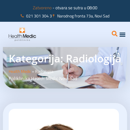
Zatvoreno
- otvara se sutra u 08:00
021 301 304 3
Narodnog fronta 73a, Novi Sad
Interna
Ginekolo
Kategorija: Radiologija
Health Medic
»
Radiologija
Poliklinika Health Medic Novi Sad