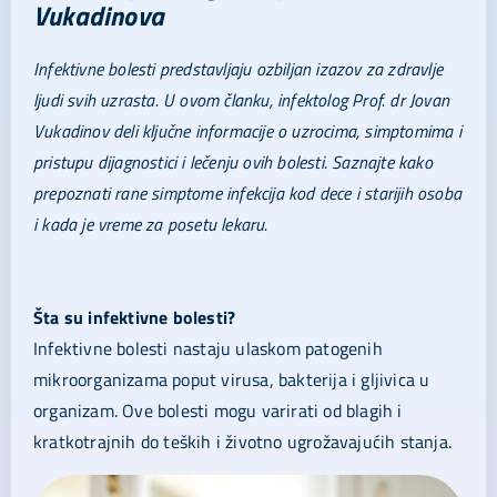
Vukadinova
Infektivne bolesti predstavljaju ozbiljan izazov za zdravlje
ljudi svih uzrasta. U ovom članku, infektolog Prof. dr Jovan
Vukadinov deli ključne informacije o uzrocima, simptomima i
pristupu dijagnostici i lečenju ovih bolesti. Saznajte kako
prepoznati rane simptome infekcija kod dece i starijih osoba
i kada je vreme za posetu lekaru.
Šta su infektivne bolesti?
Infektivne bolesti nastaju ulaskom patogenih
mikroorganizama poput virusa, bakterija i gljivica u
organizam. Ove bolesti mogu varirati od blagih i
kratkotrajnih do teških i životno ugrožavajućih stanja.