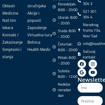
304 3
Ponedeljak:
Oblasti
stručnjaka
8:00 - 20:00
021 301
Medicine
Akcije i
304 4
Utorak: 8:00
Naš tim
popusti
- 20:00
Narodnog
lekara
Zaposlenje
fronta 73a,
Sreda: 8:00
Kontakt /
Virtuelna tura
Novi Sad
- 20:00
Zakazivanje
Bolnica
info@healthm
Četvrtak:
Simptomi i
Health Medic
8:00 - 20:00
Sačuvaj
stanja
kontakt
Petak: 8:00
- 20:00
Subota:
8:00 - 12:00
Newslette
Nedelja:
neradan
dan