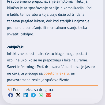
Pravovremeno prepoznavanje simptoma infekcija
ključno je za sprečavanje ozbiljnih komplikacija. Kod
mladih, temperatura koja traje duže od tri dana
zahteva pregled lekara, dok kod starijih i najmanje
promene u ponašanju ili mentalnom stanju treba
shvatiti ozbiljno.
Zaključak:
Infektivne bolesti, iako često blage, mogu postati
ozbiljne ukoliko se ne prepoznaju i leče na vreme.
Savet infektologa Prof. dr Jovana Vukadinova je jasan:
ne čekajte predugo sa
posetom lekaru
, jer
pravovremena reakcija spašava živote.
Podeli tekst sa drugima