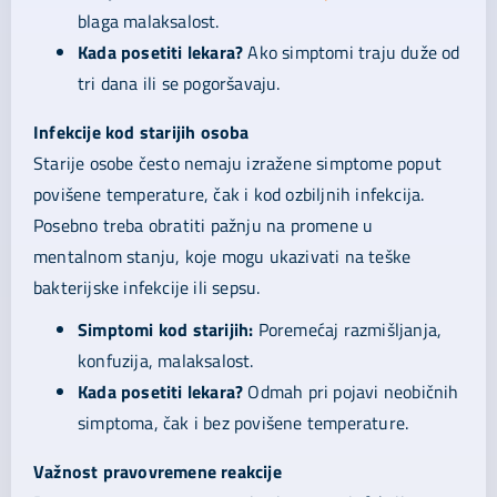
blaga malaksalost.
Kada posetiti lekara?
Ako simptomi traju duže od
tri dana ili se pogoršavaju.
Infekcije kod starijih osoba
Starije osobe često nemaju izražene simptome poput
povišene temperature, čak i kod ozbiljnih infekcija.
Posebno treba obratiti pažnju na promene u
mentalnom stanju, koje mogu ukazivati na teške
bakterijske infekcije ili sepsu.
Simptomi kod starijih:
Poremećaj razmišljanja,
konfuzija, malaksalost.
Kada posetiti lekara?
Odmah pri pojavi neobičnih
simptoma, čak i bez povišene temperature.
Važnost pravovremene reakcije