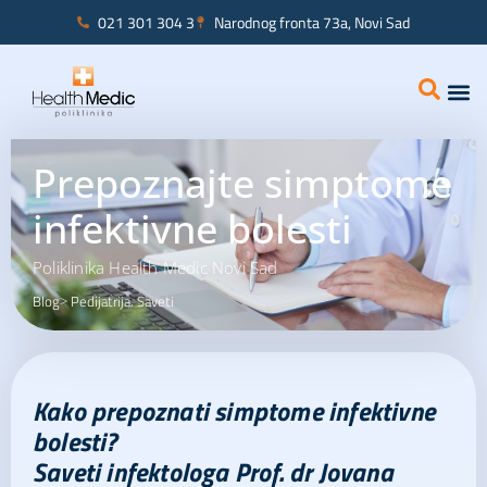
021 301 304 3
Narodnog fronta 73a, Novi Sad
Interna
Ginekolo
Prepoznajte simptome
infektivne bolesti
Poliklinika Health Medic Novi Sad
Blog
Pedijatrija
Saveti
>
,
Kako prepoznati simptome
infektivne
bolesti
?
Saveti infektologa Prof. dr Jovana