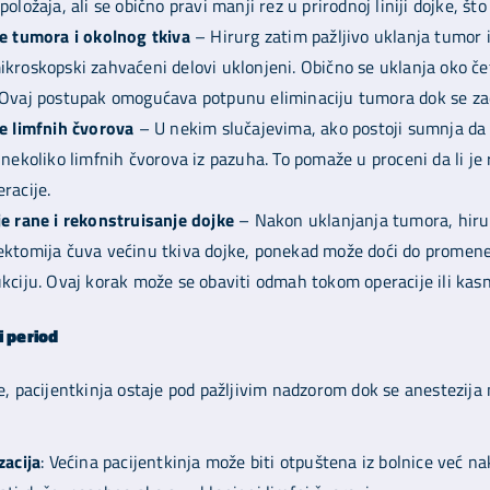
položaja, ali se obično pravi manji rez u prirodnoj liniji dojke, š
e tumora i okolnog tkiva
– Hirurg zatim pažljivo uklanja tumor i
kroskopski zahvaćeni delovi uklonjeni. Obično se uklanja oko čet
Ovaj postupak omogućava potpunu eliminaciju tumora dok se zad
e limfnih čvorova
– U nekim slučajevima, ako postoji sumnja da s
 nekoliko limfnih čvorova iz pazuha. To pomaže u proceni da li je
racije.
e rane i rekonstruisanje dojke
– Nakon uklanjanja tumora, hirurg
ktomija čuva većinu tkiva dojke, ponekad može doći do promene u
kciju. Ovaj korak može se obaviti odmah tokom operacije ili kasnij
i period
, pacijentkinja ostaje pod pažljivim nadzorom dok se anestezija
zacija
: Većina pacijentkinja može biti otpuštena iz bolnice već n