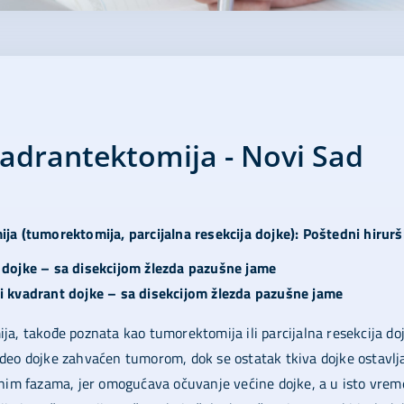
adrantektomija - Novi Sad
ja (tumorektomija, parcijalna resekcija dojke): Poštedni hirurš
 dojke – sa disekcijom žlezda pazušne jame
i kvadrant dojke – sa disekcijom žlezda pazušne jame
a, takođe poznata kao tumorektomija ili parcijalna resekcija doj
deo dojke zahvaćen tumorom, dok se ostatak tkiva dojke ostavlja
anim fazama, jer omogućava očuvanje većine dojke, a u isto vre