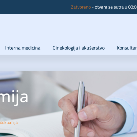
Zatvoreno
- otvara se sutra u 08:0
Interna medicina
Ginekologija i akušerstvo
Konsultan
mija
tektomija