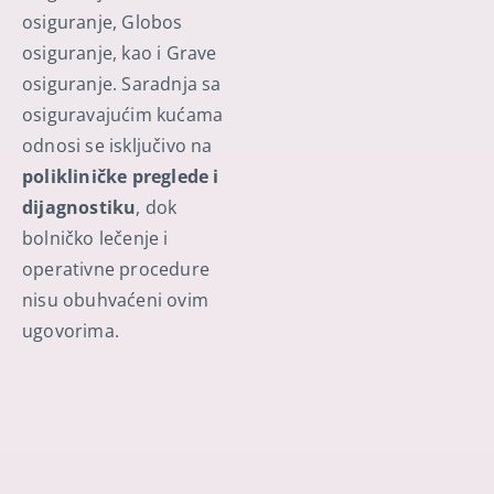
osiguranje, Globos
osiguranje, kao i Grave
osiguranje. Saradnja sa
osiguravajućim kućama
odnosi se isključivo na
polikliničke preglede i
dijagnostiku
, dok
bolničko lečenje i
operativne procedure
nisu obuhvaćeni ovim
ugovorima.