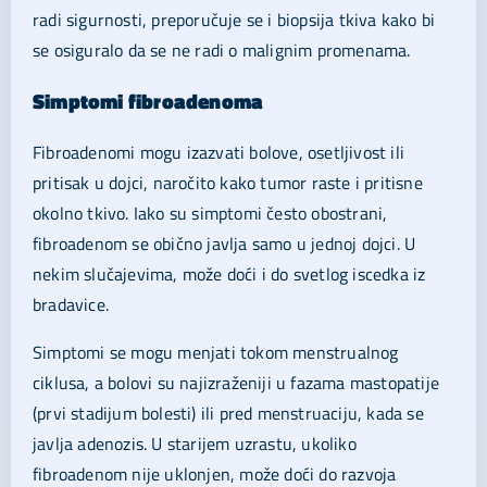
radi sigurnosti, preporučuje se i biopsija tkiva kako bi
se osiguralo da se ne radi o malignim promenama.
Simptomi fibroadenoma
Fibroadenomi mogu izazvati bolove, osetljivost ili
pritisak u dojci, naročito kako tumor raste i pritisne
okolno tkivo. Iako su simptomi često obostrani,
fibroadenom se obično javlja samo u jednoj dojci. U
nekim slučajevima, može doći i do svetlog iscedka iz
bradavice.
Simptomi se mogu menjati tokom menstrualnog
ciklusa, a bolovi su najizraženiji u fazama mastopatije
(prvi stadijum bolesti) ili pred menstruaciju, kada se
javlja adenozis. U starijem uzrastu, ukoliko
fibroadenom nije uklonjen, može doći do razvoja