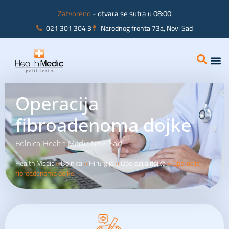
Zatvoreno
- otvara se sutra u 08:00
021 301 304 3
Narodnog fronta 73a, Novi Sad
Interna
Ginekolo
Operacija
fibroadenoma dojke
Bolnica Health Medic Novi Sad
Health Medic
»
Bolnica
»
Hirurgija
»
Operacija dojke
»
Operacija
fibroadenoma dojke