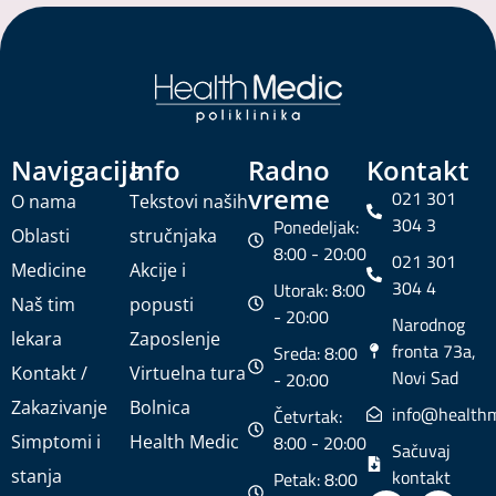
Navigacija
Info
Radno
Kontakt
vreme
021 301
O nama
Tekstovi naših
304 3
Ponedeljak:
Oblasti
stručnjaka
8:00 - 20:00
021 301
Medicine
Akcije i
304 4
Utorak: 8:00
Naš tim
popusti
- 20:00
Narodnog
lekara
Zaposlenje
fronta 73a,
Sreda: 8:00
Kontakt /
Virtuelna tura
Novi Sad
- 20:00
Zakazivanje
Bolnica
info@healthm
Četvrtak:
Simptomi i
Health Medic
8:00 - 20:00
Sačuvaj
stanja
kontakt
Petak: 8:00