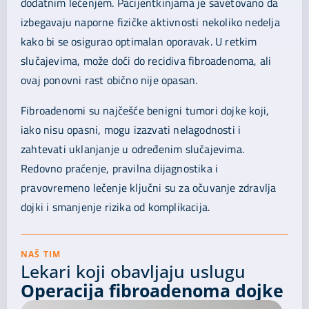
dodatnim lečenjem. Pacijentkinjama je savetovano da
izbegavaju naporne fizičke aktivnosti nekoliko nedelja
kako bi se osigurao optimalan oporavak. U retkim
slučajevima, može doći do recidiva fibroadenoma, ali
ovaj ponovni rast obično nije opasan.
Fibroadenomi su najčešće benigni tumori dojke koji,
iako nisu opasni, mogu izazvati nelagodnosti i
zahtevati uklanjanje u određenim slučajevima.
Redovno praćenje, pravilna dijagnostika i
pravovremeno lečenje ključni su za očuvanje zdravlja
dojki i smanjenje rizika od komplikacija.
NAŠ TIM
Lekari koji obavljaju uslugu
Operacija fibroadenoma dojke