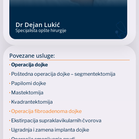
Dr Dejan Lukić
D
Specijalista opšte hirurgije
S
Povezane usluge:
Operacija dojke
Poštedna operacija dojke – segmentektomija
Papilomi dojke
Mastektomija
Kvadrantektomija
Operacija fibroadenoma dojke
Ekstirpacija supraklavikularnih čvorova
Ugradnja i zamena implanta dojke