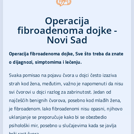
Operacija
fibroadenoma dojke -
Novi Sad
Operacija fibroadenoma dojke, Sve što treba da znate
o dijagnozi, simptomima i lečenju.
Svaka pomisao na pojavu čvora u dojci često izaziva
strah kod žena, međutim, važno je napomenuti da nisu
svi čvorovi u dojci razlog za zabrinutost. Jedan od
najčešćih benignih čvorova, posebno kod mlađih žena,
je fibroadenom. Iako fibroadenomi nisu opasni, njihovo
uklanjanje se preporučuje kako bi se obezbedio
psihološki mir, posebno u slučajevima kada se javlja
brži rast čvora.