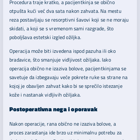
Procedura traje kratko, a pacijentkinja se obično
otpušta kući već dva sata nakon zahvata. Na mestu
reza postavljaju se resorptivni šavovi koji se ne moraju
skidati, a koji se s vremenom sami razgrade, što
poboljšava estetski izgled ožiljka.
Operacija može biti izvedena ispod pazuha ili oko
bradavice, što smanjuje vidljivost ožiljaka. Iako
operacija obično ne izaziva bolove, pacijentkinjama se
savetuje da izbegavaju veće pokrete ruke sa strane na
kojoj je obavljen zahvat kako bi se sprečilo istezanje
kože i nastanak vidljivih ožiljaka.
Postoperativna nega i oporavak
Nakon operacije, rana obično ne izaziva bolove, a
proces zarastanja ide brzo uz minimalnu potrebu za