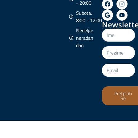
- 20:00
Subota:
8:00 - 12:00
Newslette
Nedelja:
neradan
dan
Pretplati
Se