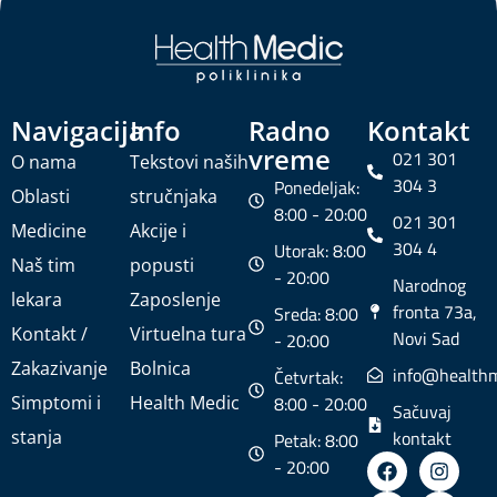
Navigacija
Info
Radno
Kontakt
vreme
021 301
O nama
Tekstovi naših
304 3
Ponedeljak:
Oblasti
stručnjaka
8:00 - 20:00
021 301
Medicine
Akcije i
304 4
Utorak: 8:00
Naš tim
popusti
- 20:00
Narodnog
lekara
Zaposlenje
fronta 73a,
Sreda: 8:00
Kontakt /
Virtuelna tura
Novi Sad
- 20:00
Zakazivanje
Bolnica
info@healthm
Četvrtak:
Simptomi i
Health Medic
8:00 - 20:00
Sačuvaj
stanja
kontakt
Petak: 8:00
- 20:00