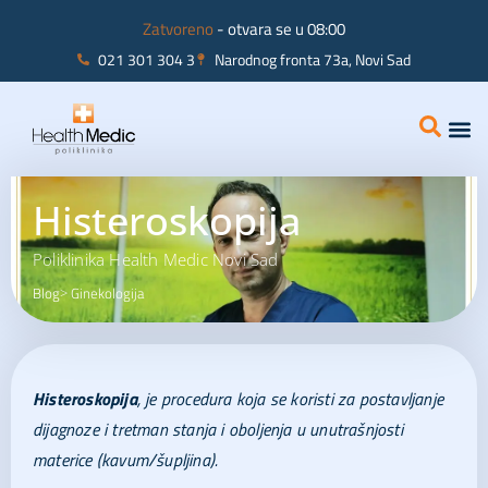
Zatvoreno
- otvara se u 08:00
021 301 304 3
Narodnog fronta 73a, Novi Sad
Interna
Ginekolo
Histeroskopija
Poliklinika Health Medic Novi Sad
Blog
Ginekologija
>
Histeroskopija
, je procedura koja se koristi za postavljanje
dijagnoze i tretman stanja i oboljenja u unutrašnjosti
materice (kavum/šupljina).