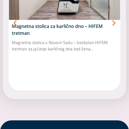
Magnetna stolica za karlično dno – HIFEM
tretman
Magnetna stolica u Novom Sadu – bezbolan HIFEM
Va
tretman za jačanje karličnog dna kod žena...
Vag
Od
pec