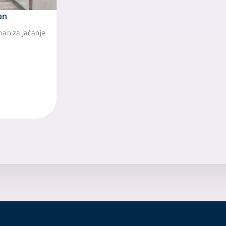
an
an za jačanje