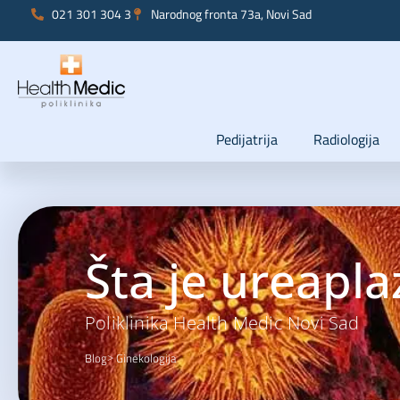
021 301 304 3
Narodnog fronta 73a, Novi Sad
Pedijatrija
Radiologija
Šta je ureapl
Poliklinika Health Medic Novi Sad
Blog
Ginekologija
>