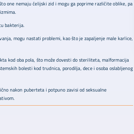
što one nemaju ćelijski zid i mogu ga poprime različite oblike, pa
nizmima.
u bakterija.
nja, mogu nastati problemi, kao što je zapaljenje male karlice,
kta kod oba pola, što može dovesti do steriliteta, malformacija
istemskih bolesti kod trudnica, porodilja, dece i osoba oslabljenog
ično nakon puberteta i potpuno zavisi od seksualne
vativom.