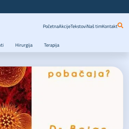
Početna
Akcije
Tekstovi
Naš tim
Kontakt
ti
Hirurgija
Terapija