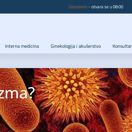
Zatvoreno
- otvara se u 08:00
Interna medicina
Ginekologija i akušerstvo
Konsultan
azma?