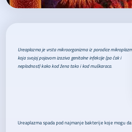
Ureaplazma je vrsta mikroorganizma iz porodice mikroplazm
koja svojoj pojavom izaziva genitalne infekcije (pa čak i
neplodnost) kako kod žena tako i kod muškaraca.
Ureaplazma spada pod najmanje bakterije koje mogu da