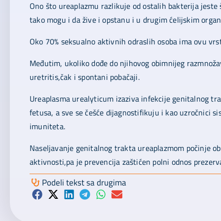
Ono što ureaplazmu razlikuje od ostalih bakterija jeste 
tako mogu i da žive i opstanu i u drugim ćelijskim orga
Oko 70% seksualno aktivnih odraslih osoba ima ovu vrst
Međutim, ukoliko dođe do njihovog obimnijeg razmnožava
uretritis,čak i spontani pobačaji.
Ureaplasma urealyticum izaziva infekcije genitalnog tra
fetusa, a sve se češće dijagnostifikuju i kao uzročnici s
imuniteta.
Naseljavanje genitalnog trakta ureaplazmom počinje ob
aktivnosti,pa je prevencija zaštićen polni odnos prezer
Podeli tekst sa drugima