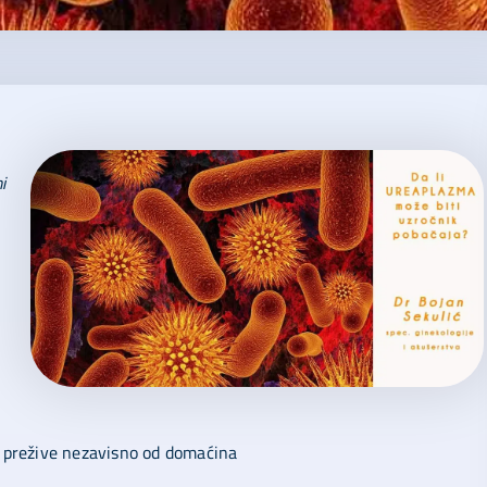
i
 prežive nezavisno od domaćina