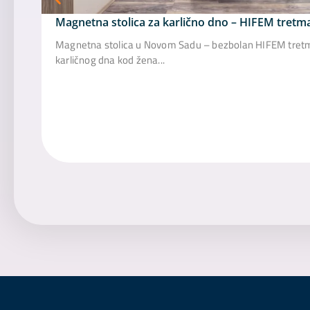
Magnetna stolica za karlično dno – HIFEM tretm
Magnetna stolica u Novom Sadu – bezbolan HIFEM tretm
karličnog dna kod žena...